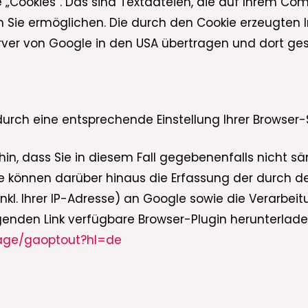
„Cookies“. Das sind Textdateien, die auf Ihrem Co
 Sie ermöglichen. Die durch den Cookie erzeugten 
rver von Google in den USA übertragen und dort ges
durch eine entsprechende Einstellung Ihrer Browser
hin, dass Sie in diesem Fall gegebenenfalls nicht s
e können darüber hinaus die Erfassung der durch d
kl. Ihrer IP-Adresse) an Google sowie die Verarbei
genden Link verfügbare Browser-Plugin herunterlad
page/gaoptout?hl=de